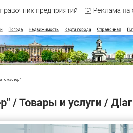
правочник предприятий
Реклама на 
ии
Погода
Недвижимость
Карта города
Справочная
Пи
Автомастер"
" / Товары и услуги / Діа