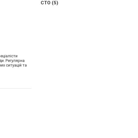
СТО (5)
еціалісти
ди. Регулярна
их ситуацій та