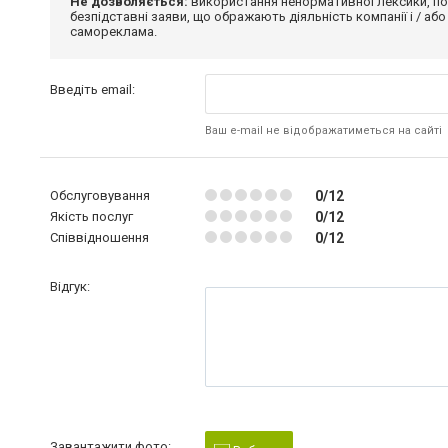
Не дозволяється:
використання ненормативної лексики, по
безпідставні заяви, що ображають діяльність компанії і / або
самореклама.
Введіть email:
Ваш e-mail не відображатиметься на сайті
Обслуговування
0/12
Якість послуг
0/12
Співвідношення
0/12
Відгук:
Завантажити фото: