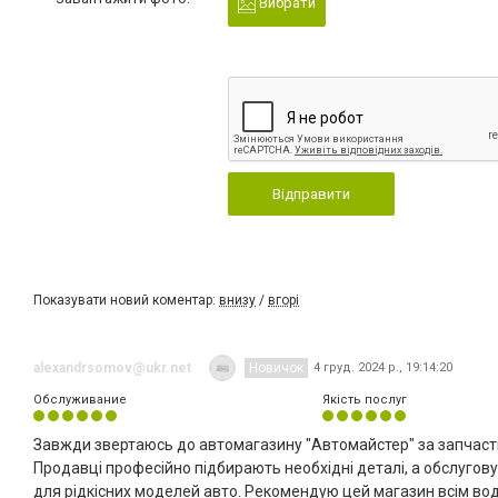
Вибрати
Відправити
Показувати новий коментар:
внизу
/
вгорі
alexandrsomov@ukr.net
Новичок
4 груд. 2024 р., 19:14:20
Обслуживание
Якість послуг
Завжди звертаюсь до автомагазину "Автомайстер" за запчаст
Продавці професійно підбирають необхідні деталі, а обслугову
для рідкісних моделей авто. Рекомендую цей магазин всім воді