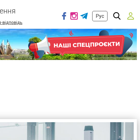
ення
Рус
-відповідь