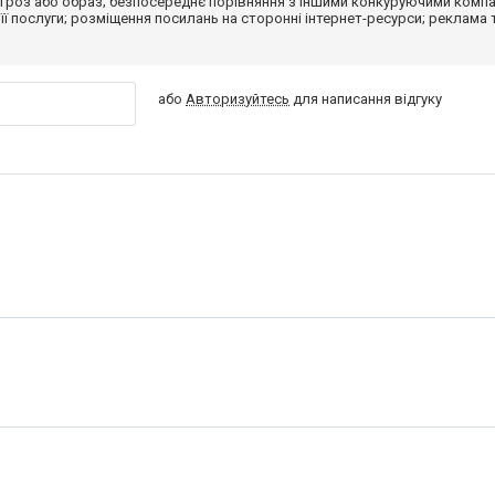
гроз або образ; безпосереднє порівняння з іншими конкуруючими компа
 її послуги; розміщення посилань на сторонні інтернет-ресурси; реклама 
або
Авторизуйтесь
для написання відгуку