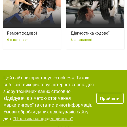
Ремонт ходової
Діагностика ходової
Є в наявності
Є в наявності
Цей сайт використовує «cookies». Також
веб-сайт використовує інтернет-сервіс для
збору технічних даних стосовно
відвідувачів з метою отримання
Прийняти
маркетингової та статистичної інформації.
Умови обробки даних відвідувачів сайту
див.
"Політика конфіденційності"