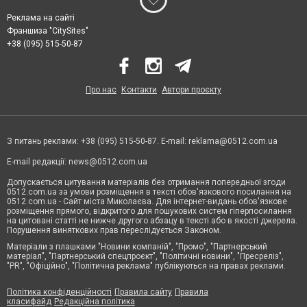
Реклама на сайті
Франшиза "CitySites"
+38 (095) 515-50-87
Про нас
Контакти
Автори проєкту
З питань реклами: +38 (095) 515-50-87. E-mail:
reklama@0512.com.ua
E-mail редакції:
news@0512.com.ua
Допускається цитування матеріалів без отримання попередньої згоди
0512.com.ua за умови розміщення в тексті обов'язкового посилання на
0512.com.ua - Сайт міста Миколаєва. Для інтернет-видань обов'язкове
розміщення прямого, відкритого для пошукових систем гіперпосилання
на цитовані статті не нижче другого абзацу в тексті або в якості джерела.
Порушення виняткових прав переслідується Законом.
Матеріали з плашками "Новини компаній", "Промо", "Партнерський
матеріал", "Партнерський спецпроєкт", "Політичні новини", "Пресреліз",
"PR", "Офіційно", "Політична реклама" публікуються на правах реклами.
Політика конфіденційності
Правила сайту
Правила
класифайд
Редакційна політика